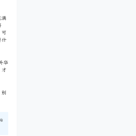
充满
将
，可
要什
升华
，才
，别
站