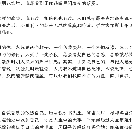
看烟花绚烂，我却看到了你眼睛里闪着光的落寞。
这样的感受，我有过，相信你也有过。人们总宁愿去参加很多说
散去之后，心里剩下的却是无尽的落寞和冷清。哲学家帕斯卡尔
里独处。
时的你，永远是两个样子。一个假装淡然，一个不知所措。怎么
努力的修行。人到了一定阶段，总会清楚自己的喜恶，喜欢就尽
人散步时别人投来的异样目光。其实，世界是自己的，与他人毫
平曾说：我独处时最轻松，因为我不觉得自己乏味。即使乏味，
好，反而能安静而轻盈，可以让我们找回内在的力量，回归自我
，自觉自愿的改造自己。她与钱钟书先生，常常同居一屋却各自
的在独处中找到自己，才是人生中的大事。当她经历过人生磨难
不躁的度过了自己的后半生。周国平曾经这样评价她：她在细心