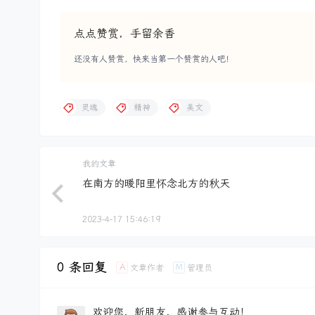
点点赞赏，手留余香
还没有人赞赏，快来当第一个赞赏的人吧！
灵魂
精神
美文
我的文章
在南方的暖阳里怀念北方的秋天
2023-4-17 15:46:19
0 条回复
A
M
文章作者
管理员
欢迎您，新朋友，感谢参与互动！