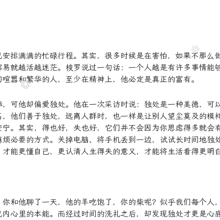
己安排满满的忙碌行程。其实，很多时候是在害怕，如果不那么
容易就越活越迷茫。梭罗说过一句话：一个人越是有许多事情能
切喧嚣和繁华的人，至少在精神上，他必定是真正的富有。
捧，可他却偏爱独处。他在一次采访时说：独处是一种美德，可
高，他们善于独处，远离人群时，也一样是让别人望尘莫及的模
安宁。其实，得也好，失也好，它们并不会因为你思虑得多就会
麻烦必要的方式。关掉电脑、将手机丢到一边，试试长时间地独
，才能更懂自己，更认清人生得失的意义，才能将生活看得更明
，你和他聊了一天，他的羊吃饱了，你的柴呢？似乎我们每个人
己内心里的本能。而经过时间的洗礼之后，却发现独处才更是心