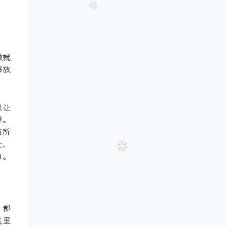
做就
够放
以让
样。
有所
处、
白。
，都
底里