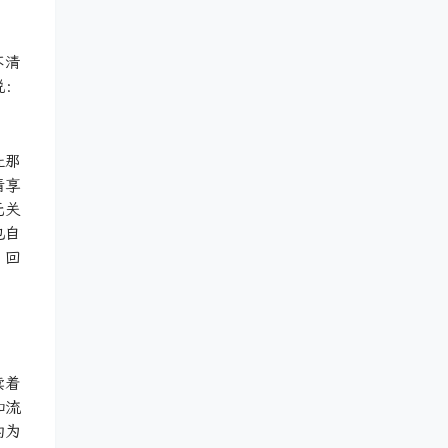
不清
说：
让那
情享
无关
也自
，回
读着
和流
的为