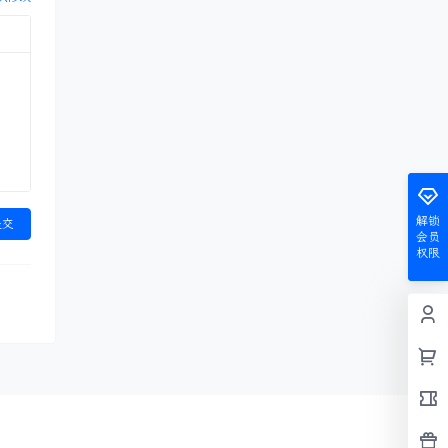
解锁
提交
会员
权限