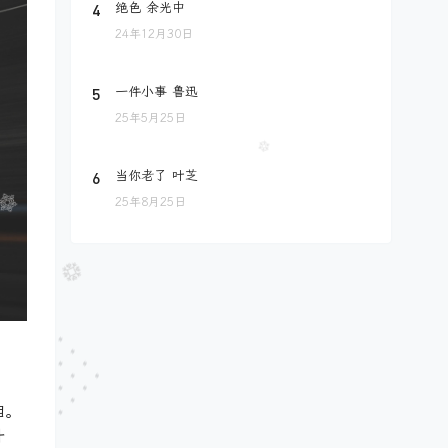
4
绝色 余光中
24年12月30日
5
一件小事 鲁迅
25年5月25日
6
当你老了 叶芝
25年8月25日
相。
升