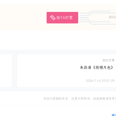
给TA打赏
共0
我的文章
朱自清《荷塘月色》
2024-7-14 20:51:25
欢迎大家踊跃发言，注意文明用语，拒绝侮辱谩骂等
确