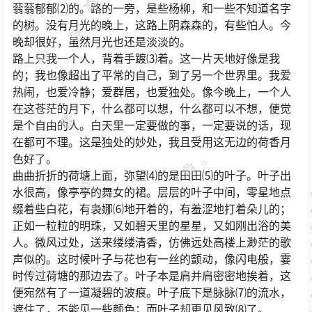
蓊蓊郁郁⑵的。路的一旁，是些杨柳，和一些不知道名字
的树。没有月光的晚上，这路上阴森森的，有些怕人。今
晚却很好，虽然月光也还是淡淡的。
路上只我一个人，背着手踱⑶着。这一片天地好像是我
的；我也像超出了平常的自己，到了另一个世界里。我爱
热闹，也爱冷静；爱群居，也爱独处。像今晚上，一个人
在这苍茫的月下，什么都可以想，什么都可以不想，便觉
是个自由的人。白天里一定要做的事，一定要说的话，现
在都可不理。这是独处的妙处，我且受用这无边的荷香月
色好了。
曲曲折折的荷塘上面，弥望⑷的是田田⑸的叶子。叶子出
水很高，像亭亭的舞女的裙。层层的叶子中间，零星地点
缀着些白花，有袅娜⑹地开着的，有羞涩地打着朵儿的；
正如一粒粒的明珠，又如碧天里的星星，又如刚出浴的美
人。微风过处，送来缕缕清香，仿佛远处高楼上渺茫的歌
声似的。这时候叶子与花也有一丝的颤动，像闪电般，霎
时传过荷塘的那边去了。叶子本是肩并肩密密地挨着，这
便宛然有了一道凝碧的波痕。叶子底下是脉脉⑺的流水，
遮住了，不能见一些颜色；而叶子却更见风致⑻了。