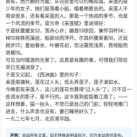
就有，而六朝时为盛；从诗歌里可以约略知道。采莲的是
少年的女子，她们是荡着小船，唱着艳歌去的。采莲人不
用说很多，还有看采莲的人。那是一个热闹的季节，也是
一个风流的季节。梁元帝《采莲赋》里说得好：
于是妖童媛女⑿，荡舟心许；鷁首⒀徐回，兼传羽杯⒁；
棹⒂将移而藻挂，船欲动而萍开。尔其纤腰束素⒃，迁延
顾步⒄；夏始春余，叶嫩花初，恐沾裳而浅笑，畏倾船而
敛裾⒅。
可见当时嬉游的光景了。这真是有趣的事，可惜我们现在
早已无福消受了。
于是又记起，《西洲曲》里的句子：
采莲南塘秋，莲花过人头；低头弄莲子，莲子清如水。
今晚若有采莲人，这儿的莲花也算得“过人头”了；只不见一
些流水的影子，是不行的。这令我到底惦着江南了。——
这样想着，猛一抬头，不觉已是自己的门前；轻轻地推门
进去，什么声息也没有，妻已睡熟好久了。
一九二七年七月，北京清华园。
声明：
本站所有文章，如无特殊说明或标注，均为本站原创发布。