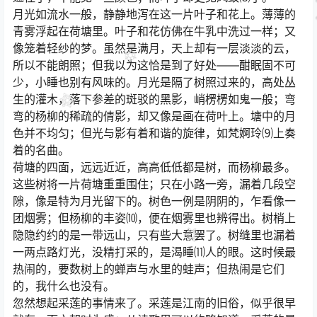
月光如流水一般，静静地泻在这一片叶子和花上。薄薄的
青雾浮起在荷塘里。叶子和花仿佛在牛乳中洗过一样；又
像笼着轻纱的梦。虽然是满月，天上却有一层淡淡的云，
所以不能朗照；但我以为这恰是到了好处——酣眠固不可
少，小睡也别有风味的。月光是隔了树照过来的，高处丛
生的灌木，落下参差的斑驳的黑影，峭楞楞如鬼一般；弯
弯的杨柳的稀疏的倩影，却又像是画在荷叶上。塘中的月
色并不均匀；但光与影有着和谐的旋律，如梵婀玲⑼上奏
着的名曲。
荷塘的四面，远远近近，高高低低都是树，而杨柳最多。
这些树将一片荷塘重重围住；只在小路一旁，漏着几段空
隙，像是特为月光留下的。树色一例是阴阴的，乍看像一
团烟雾；但杨柳的丰姿⑽，便在烟雾里也辨得出。树梢上
隐隐约约的是一带远山，只有些大意罢了。树缝里也漏着
一两点路灯光，没精打采的，是渴睡⑾人的眼。这时候最
热闹的，要数树上的蝉声与水里的蛙声；但热闹是它们
的，我什么也没有。
忽然想起采莲的事情来了。采莲是江南的旧俗，似乎很早