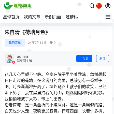
星球首页
我的文章
示例页面
邀请码
朱自清《荷塘月色》
0
我的文章
24年7月14日
admin
关注
私信
鲜果圈主编
这几天心里颇不宁静。今晚在院子里坐着乘凉，忽然想起
日日走过的荷塘，在这满月的光里，总该另有一番样子
吧。月亮渐渐地升高了，墙外马路上孩子们的欢笑，已经
听不见了；妻在屋里拍着闰儿⑴，迷迷糊糊地哼着眠歌。
我悄悄地披了大衫，带上门出去。
沿着荷塘，是一条曲折的小煤屑路。这是一条幽僻的路；
白天也少人走，夜晚更加寂寞。荷塘四面，长着许多树，