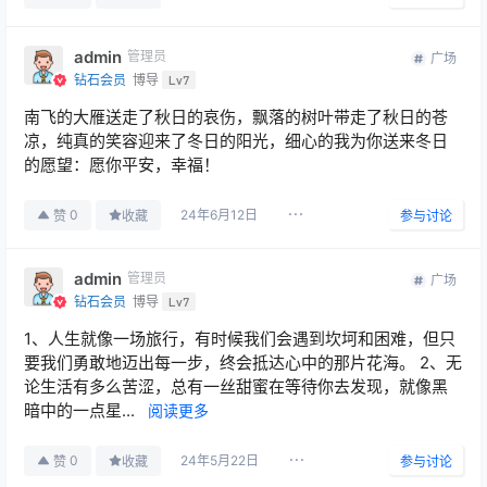
admin
管理员
广场
钻石会员
博导
Lv7
南飞的大雁送走了秋日的哀伤，飘落的树叶带走了秋日的苍
凉，纯真的笑容迎来了冬日的阳光，细心的我为你送来冬日
的愿望：愿你平安，幸福！
24年6月12日
0
赞
收藏
参与讨论
admin
管理员
广场
钻石会员
博导
Lv7
1、人生就像一场旅行，有时候我们会遇到坎坷和困难，但只
要我们勇敢地迈出每一步，终会抵达心中的那片花海。 2、无
论生活有多么苦涩，总有一丝甜蜜在等待你去发现，就像黑
暗中的一点星...
阅读更多
24年5月22日
0
赞
收藏
参与讨论