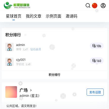
星球首页
我的文章
示例页面
邀请码
积分排行
admin
10b
博导
Lv7
钻石会员
cjy001
160
学前班
Lv0
积分排行
广场
发布话题
admin
(星主)
公共区域，请文明发言!