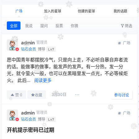
广场
加入的星球
创建的星球
我的话题
全部
我说
提问
投票
你猜
筛选
admin
管理员
广场
钻石会员
博导
Lv7
愿中国青年都摆脱冷气，只是向上走，不必听自暴自弃者流
的话。能做事的做事，能发声的发声。有一分热，发一分
光，就令萤火一般，也可以在黑暗里发一点光，不必等候炬
火。 此后...
阅读更多
3月30日
0
赞
收藏
参与讨论
admin
管理员
广场
钻石会员
博导
Lv7
开机提示密码已过期