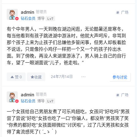
admin
管理员
广场
钻石会员
博导
Lv7
有个中年男人，一天到晚在湖边闲逛，无论酷暑还是寒冬，
每当他看到有孩子跳进湖中游泳时，他就大声呵斥，非骂到
那个孩子上来为止孩子们总嫌他多管闲事，但男人却板着脸
不说话，只是像拎小鸡仔一样把一个又一个的孩子拎出水
面。到了傍晚，再没人来湖里游泳了，男人骑上自己的自行
车，望了一眼湖面说“儿子，爸走啦。”
24年7月14日
0
赞
收藏
参与讨论
admin
管理员
广场
钻石会员
博导
Lv7
一个女孩给自己男朋友煮了可乐鸡翅吃，女孩问“好吃吗”男孩
尝了尝说“好吃”女孩也吃了一口“你骗人，都没熟”男孩笑了笑
“你煮的都好吃”女孩面颊微红“讨厌啦”，过了几天男孩和女孩
得了禽流感死了( ´_ゝ｀)