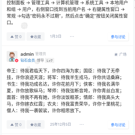
控制面板 → 管理工具 → 计算机管理 → 系统工具 → 本地用户
和组 → 用户，右侧窗口找到当前用户名 → 右键属性窗口 →
常规 →勾选“密码永不过期”，然后点击“确定”按钮关闭属性窗
口。
1月3日
0
赞
收藏
参与讨论
admin
管理员
广场
钻石会员
博导
Lv7
帝王：待我君临天下，许你四海为家；国臣：待我了无牵
挂，许你浪迹天涯；将军：待我半生戎马，许你共话桑麻；
书生：待我功成名达，许你花前月下；侠客：待我名满华
夏，许你放歌纵马；琴师：待我弦断音垮，许你青丝白发；
面首：待我不再有她，许你淡饭粗茶；情郎：待我高头大
马，许你嫁衣红霞；农夫：待我富贵荣华，许你十里桃花；
僧人：待我一袭袈裟，许你相思放下。
25年12月5日
0
赞
收藏
参与讨论