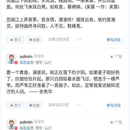
凤凰山下雨初晴，水风清，晚霞明。一朵芙蕖，开过尚盈
盈。何处飞来双白鹭，如有意，慕娉婷。(芙蕖 一作：芙蓉)
忽闻江上弄哀筝，苦含情，遣谁听！烟敛云收，依约是湘
灵。欲待曲终寻问取，人不见，数峰青。
25年3月24日
0
赞
收藏
参与讨论
admin
管理员
广场
钻石会员
博导
Lv7
要一个黄昏，满是风，和正在落下的夕阳。如果麦子刚好熟
了，炊烟恰恰升起。那只白鸽贴着水面飞过，栖息于一棵芦
苇。而芦苇正好准备了一首曲子。如此，足够我爱这破碎泥
泞的人间。 —— 余秀华
25年2月27日
0
赞
收藏
参与讨论
admin
管理员
广场
钻石会员
博导
Lv7