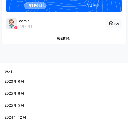
今日签到
连续签到
广场
我也有这种时候，很多次。很多美好的小
admin
事，都以后去做吧，等熬过这一段。我都忘
199
2025-05-25
7月23日
了被我扔掉的关爱自己的事都 ……
19:46:30
签到排行
广场
2025-03-24
江城子·江景 苏轼
19:01:16
广场
要一个黄昏，满是风，和正在落下的夕阳。
归档
如果麦子刚好熟了，炊烟恰恰升起。那只白
2025-02-27
2026 年 6 月
鸽贴着水面飞过，栖息于一 ……
09:59:05
2025 年 8 月
广场
2025 年 5 月
不是所有的人，都可以在恰好的年岁，遇见
恰好的人。就算遇见恰好的人，也未必给得
2024-12-31
2024 年 12 月
起你如意的爱情。 —— 白落 ……
19:27:43