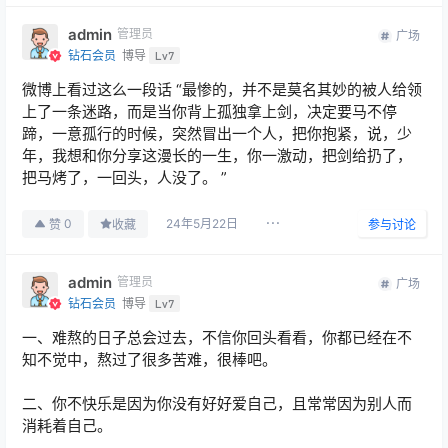
admin
管理员
广场
钻石会员
博导
Lv7
微博上看过这么一段话 “最惨的，并不是莫名其妙的被人给领
上了一条迷路，而是当你背上孤独拿上剑，决定要马不停
蹄，一意孤行的时候，突然冒出一个人，把你抱紧，说，少
年，我想和你分享这漫长的一生，你一激动，把剑给扔了，
把马烤了，一回头，人没了。 ”
24年5月22日
0
赞
收藏
参与讨论
admin
管理员
广场
钻石会员
博导
Lv7
一、难熬的日子总会过去，不信你回头看看，你都已经在不
知不觉中，熬过了很多苦难，很棒吧。
二、你不快乐是因为你没有好好爱自己，且常常因为别人而
消耗着自己。