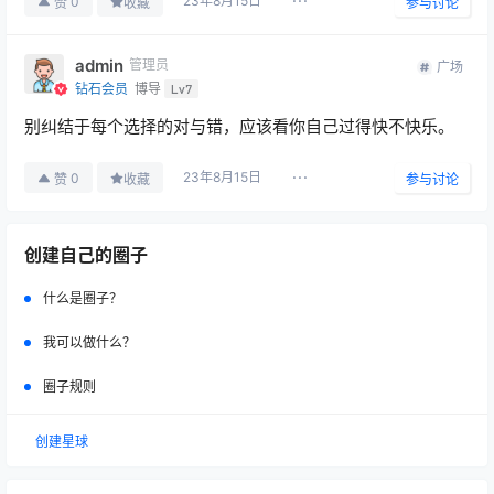
23年8月15日
0
赞
收藏
参与讨论
admin
管理员
广场
钻石会员
博导
Lv7
别纠结于每个选择的对与错，应该看你自己过得快不快乐。
23年8月15日
0
赞
收藏
参与讨论
广场
创建自己的圈子
愿中国青年都摆脱冷气，只是向上走，不必
听自暴自弃者流的话。能做事的做事，能发
什么是圈子？
2026-03-30
声的发声。有一分热，发一 ……
19:20:14
我可以做什么？
广场
2026-01-03
圈子规则
开机提示密码已过期
21:03:20
创建星球
广场
帝王：待我君临天下，许你四海为家；国