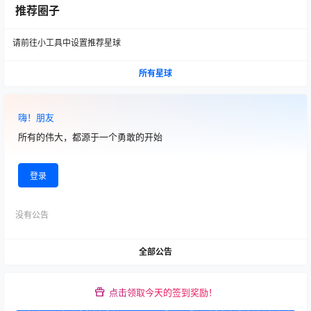
臣：待我了无牵挂，许你浪迹天涯；将军：
推荐圈子
2025-12-05
待我半生戎马，许你共话桑麻 ……
19:47:50
请前往小工具中设置推荐星球
广场
所有星球
林语堂先生说：八味心境，浓茶一杯。——
所谓八味：一曰爱心，凡事包容，诸事忍
2025-10-29
让；二曰虚心，谦虚为人，低调 ……
20:46:48
嗨！朋友
所有的伟大，都源于一个勇敢的开始
广场
再翻《三体》，红岸基地的电波仍在宇宙回
荡。叶文洁按下发射键的瞬间，人类文明的
登录
2025-08-14
天真碎了！原来宇宙从不是 ……
19:45:32
没有公告
广场
2025-08-04
少年中国说
20:26:10
全部公告
广场
2025-07-15
点击领取今天的签到奖励！
bootTel.dat是什么，可以删除吗
15:21:23