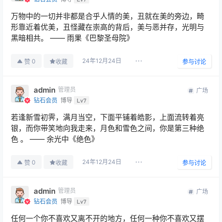
万物中的一切并非都是合乎人情的美，丑就在美的旁边，畸
形靠近着优美，丑怪藏在崇高的背后，美与恶并存，光明与
黑暗相共。 —— 雨果《巴黎圣母院》
24年12月24日
0
赞
收藏
参与讨论
admin
管理员
广场
钻石会员
博导
Lv7
若逢新雪初霁，满月当空，下面平铺着皓影，上面流转着亮
银，而你带笑地向我走来，月色和雪色之间，你是第三种绝
色 。 —— 余光中《绝色》
24年12月24日
0
赞
收藏
参与讨论
admin
管理员
广场
钻石会员
博导
Lv7
任何一个你不喜欢又离不开的地方，任何一种你不喜欢又摆