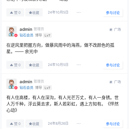
24年10月5日
0
赞
收藏
参与讨论
admin
管理员
广场
钻石会员
博导
Lv7
在逆风里把握方向，做暴风雨中的海燕，做不改颜色的孤
星。—— 余光中
24年10月5日
0
赞
收藏
参与讨论
admin
管理员
广场
钻石会员
博导
Lv7
有人住高楼，有人在深沟，有人光芒万丈，有人一身锈。世
人万千种，浮云莫去求，斯人若彩虹，遇上方知有。《怦然
心动》
24年8月26日
0
赞
收藏
参与讨论