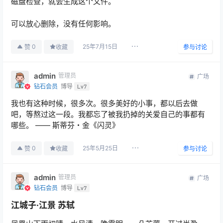
磁盘检查，就会生成这个文件。
可以放心删除，没有任何影响。
25年7月15日
0
赞
收藏
参与讨论
admin
管理员
广场
钻石会员
博导
Lv7
我也有这种时候，很多次。很多美好的小事，都以后去做
吧，等熬过这一段。我都忘了被我扔掉的关爱自己的事都有
哪些。 —— 斯蒂芬・金《闪灵》
25年5月25日
0
赞
收藏
参与讨论
admin
管理员
广场
钻石会员
博导
Lv7
江城子·江景 苏轼