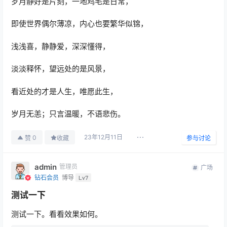
岁月静好是片刻，一地鸡毛是日常，
即使世界偶尔薄凉，内心也要繁华似锦，
浅浅喜，静静爱，深深懂得，
淡淡释怀，望远处的是风景，
看近处的才是人生，唯愿此生，
岁月无恙；只言温暖，不语悲伤。
23年12月11日
0
赞
收藏
参与讨论
admin
管理员
广场
钻石会员
博导
Lv7
测试一下
测试一下。看看效果如何。