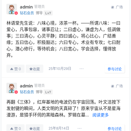
admin
管理员
广场
钻石会员
博导
Lv7
林语堂先生说：八味心境，浓茶一杯。——所谓八味：一曰
爱心，凡事包容，诸事忍让；二曰虚心，谦虚为人，低调做
事；三曰清心，心灵平静；四曰诚心，将心比心，广结善
缘；五曰信心，积极豁达；六曰专心，术业有专攻；七曰耐
心，潜心修行，等待机会；八曰宽心，学会选择，懂得放
弃。
25年10月29日
0
赞
收藏
参与讨论
admin
管理员
广场
钻石会员
博导
Lv7
再翻《三体》，红岸基地的电波仍在宇宙回荡。叶文洁按下
发射键的瞬间，人类文明的天真碎了！原来宇宙从不是星海
漫游，是猎手环伺的黑暗森林。罗辑在墓...
阅读更多
25年8月14日
0
赞
收藏
参与讨论