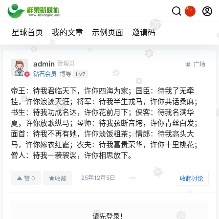
星球首页
我的文章
示例页面
邀请码
admin
管理员
广场
钻石会员
博导
Lv7
帝王：待我君临天下，许你四海为家；国臣：待我了无牵
挂，许你浪迹天涯；将军：待我半生戎马，许你共话桑麻；
书生：待我功成名达，许你花前月下；侠客：待我名满华
夏，许你放歌纵马；琴师：待我弦断音垮，许你青丝白发；
面首：待我不再有她，许你淡饭粗茶；情郎：待我高头大
马，许你嫁衣红霞；农夫：待我富贵荣华，许你十里桃花；
僧人：待我一袭袈裟，许你相思放下。
25年12月5日
0
赞
收藏
收起讨论
请先登录！