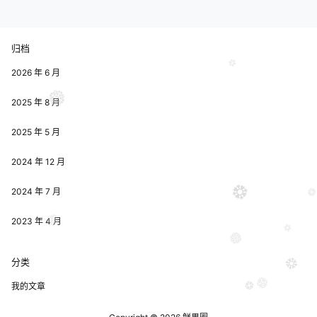
僻的路；白天也少人走，夜晚更加
寂寞。荷塘四面，长着许多树，蓊
蓊郁郁⑵的。路的一旁，是些杨
柳，和一些不知道名字的树。没有
归档
月光的晚上…
2026 年 6 月
2025 年 8 月
2025 年 5 月
2024 年 12 月
2024 年 7 月
2023 年 4 月
分类
我的文章