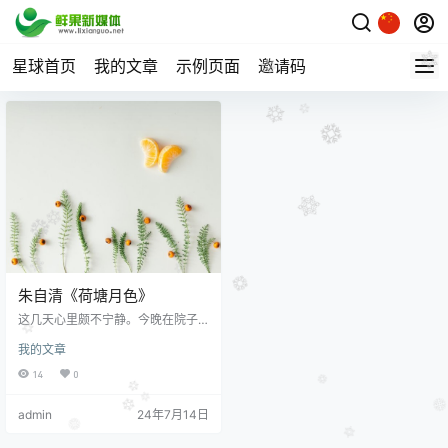
星球首页
我的文章
示例页面
邀请码
朱自清《荷塘月色》
这几天心里颇不宁静。今晚在院子
里坐着乘凉，忽然想起日日走过的
我的文章
荷塘，在这满月的光里，总该另有
一番样子吧。月亮渐渐地升高了，
14
0
墙外马路上孩子们的欢笑，已经听
不见了；妻在屋里拍着闰儿⑴，迷
admin
24年7月14日
迷糊糊地哼着眠歌。我悄悄地披了
大衫，带上门出去。 沿着荷塘，是
一条曲折的小煤屑路。这是一条幽