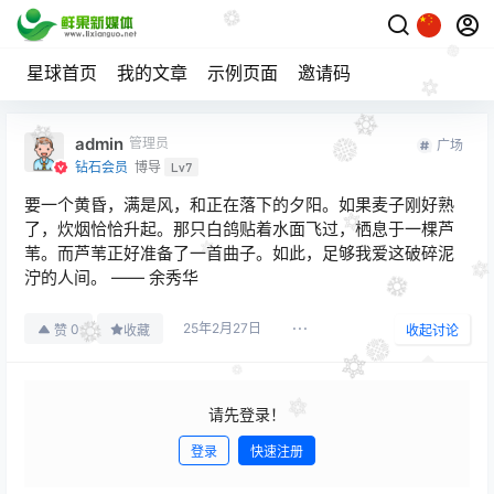
星球首页
我的文章
示例页面
邀请码
admin
管理员
广场
钻石会员
博导
Lv7
要一个黄昏，满是风，和正在落下的夕阳。如果麦子刚好熟
了，炊烟恰恰升起。那只白鸽贴着水面飞过，栖息于一棵芦
苇。而芦苇正好准备了一首曲子。如此，足够我爱这破碎泥
泞的人间。 —— 余秀华
25年2月27日
0
赞
收藏
收起讨论
请先登录！
登录
快速注册
发布