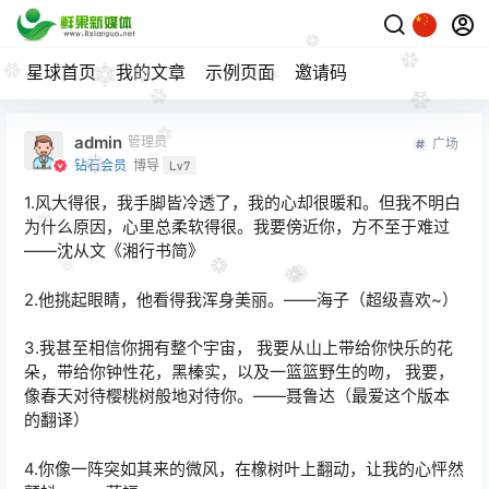
星球首页
我的文章
示例页面
邀请码
admin
管理员
广场
钻石会员
博导
Lv7
1.风大得很，我手脚皆冷透了，我的心却很暖和。但我不明白
为什么原因，心里总柔软得很。我要傍近你，方不至于难过
――沈从文《湘行书简》
2.他挑起眼睛，他看得我浑身美丽。――海子（超级喜欢~）
3.我甚至相信你拥有整个宇宙， 我要从山上带给你快乐的花
朵，带给你钟性花，黑榛实，以及一篮篮野生的吻， 我要，
像春天对待樱桃树般地对待你。――聂鲁达（最爱这个版本
的翻译）
4.你像一阵突如其来的微风，在橡树叶上翻动，让我的心怦然