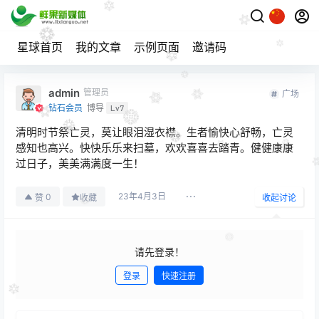
星球首页
我的文章
示例页面
邀请码
admin
管理员
广场
钻石会员
博导
Lv7
清明时节祭亡灵，莫让眼泪湿衣襟。生者愉快心舒畅，亡灵
感知也高兴。快快乐乐来扫墓，欢欢喜喜去踏青。健健康康
过日子，美美满满度一生！
23年4月3日
0
赞
收藏
收起讨论
请先登录！
登录
快速注册
发布