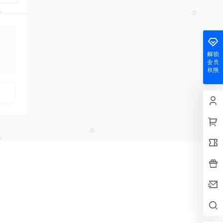
解锁
会员
布
权限