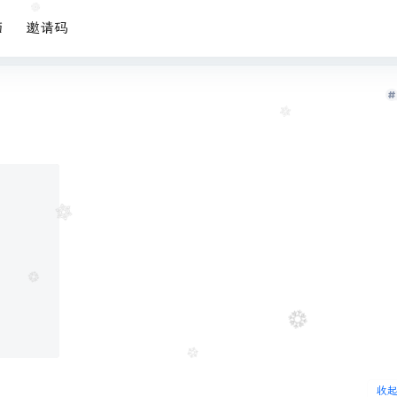
面
邀请码
收